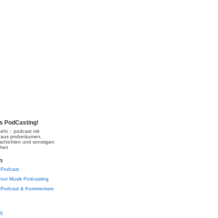
's PodCasting!
eht :: podcast mit
 aus proberäumen,
schichten und sonstigen
chen
n
Podcast
nur Musik Podcasting
Podcast & Kommentare
05