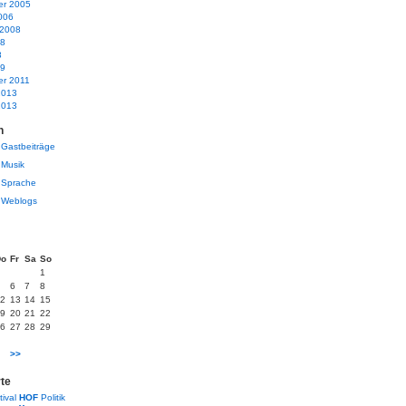
r 2005
006
 2008
08
8
09
r 2011
2013
2013
n
Gastbeiträge
Musik
Sprache
Weblogs
Do
Fr
Sa
So
1
6
7
8
2
13
14
15
9
20
21
22
6
27
28
29
>>
te
tival
HOF
Politik