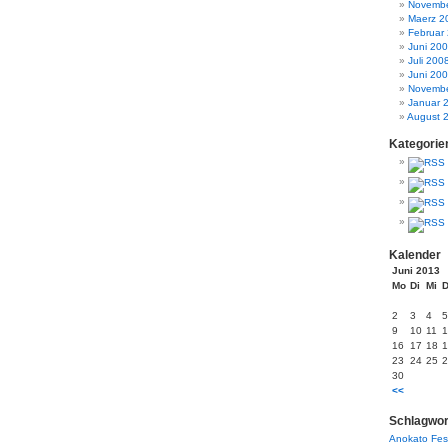
Novembe
Maerz 2
Februar
Juni 20
Juli 200
Juni 20
Novembe
Januar 
August 
Kategorie
Kalender
Juni 2013
Mo
Di
Mi
2
3
4
5
9
10
11
1
16
17
18
1
23
24
25
2
30
<<
Schlagwor
Anokato
Fes