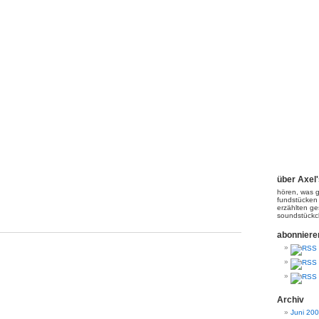
Axel's PodCasting!
über Axel
hören, was g
fundstücken
erzählten ge
soundstück
abonniere
Archiv
Juni 20