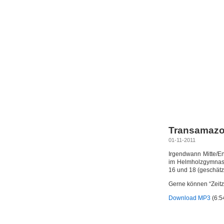
Transamazon
01-11-2011
Irgendwann Mitte/E
im Helmholzgymnasi
16 und 18 (geschätzt
Gerne können “Zeitz
Download MP3
(6:5