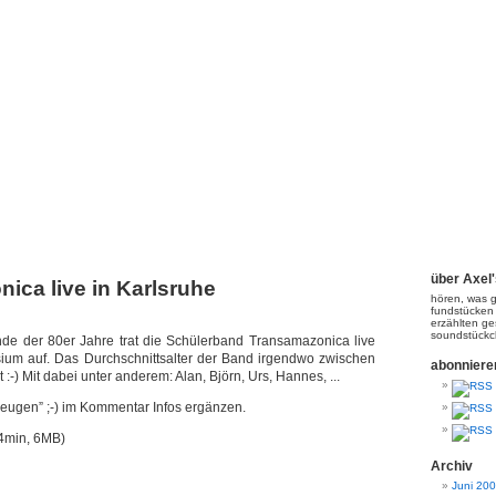
Axel's PodCasting!
über Axel
ica live in Karlsruhe
hören, was g
fundstücken
erzählten ge
soundstück
nde der 80er Jahre trat die Schülerband Transamazonica live
um auf. Das Durchschnittsalter der Band irgendwo zwischen
abonniere
 :-) Mit dabei unter anderem: Alan, Björn, Urs, Hannes, ...
eugen” ;-) im Kommentar Infos ergänzen.
4min, 6MB)
Archiv
Juni 20