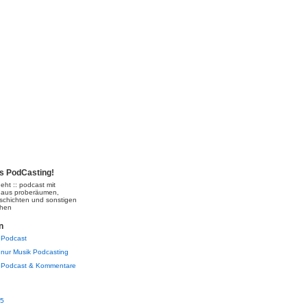
's PodCasting!
eht :: podcast mit
 aus proberäumen,
schichten und sonstigen
chen
n
Podcast
nur Musik Podcasting
Podcast & Kommentare
05