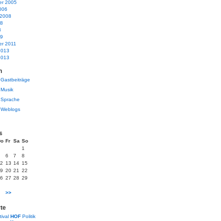
r 2005
006
 2008
08
8
09
r 2011
2013
2013
n
Gastbeiträge
Musik
Sprache
Weblogs
6
Do
Fr
Sa
So
1
6
7
8
2
13
14
15
9
20
21
22
6
27
28
29
>>
te
tival
HOF
Politik