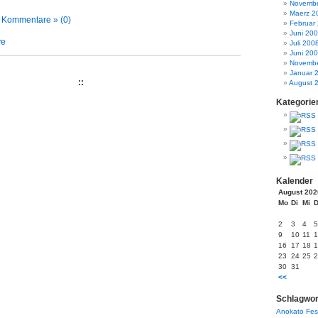
Novembe
Maerz 2
|
Kommentare » (0)
Februar
Juni 20
ve
Juli 200
Juni 20
Novembe
Januar 
::
August 
Kategorie
Kalender
August 202
Mo
Di
Mi
2
3
4
5
9
10
11
1
16
17
18
1
23
24
25
2
30
31
<<
Schlagwor
Anokato
Fes